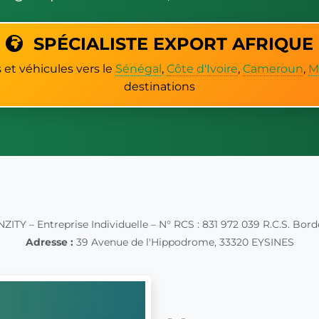
SPÉCIALISTE EXPORT AFRIQUE
et véhicules vers le
Sénégal
,
Côte d'Ivoire
,
Cameroun
,
M
destinations
ITY – Entreprise Individuelle – N° RCS : 831 972 039 R.C.S. Bord
Adresse :
39 Avenue de l'Hippodrome, 33320 EYSINES