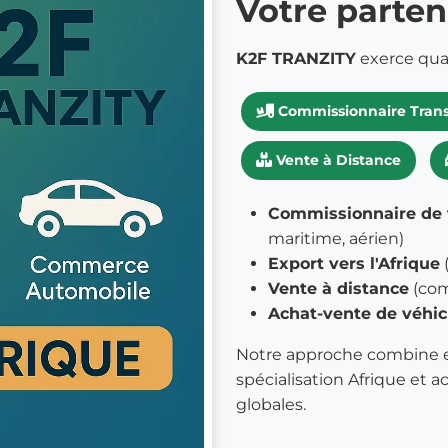
Votre parten
K2F TRANZITY
exerce quat
Commissionnaire Tran
Vente à Distance
Commissionnaire de 
maritime, aérien)
Export vers l'Afrique
Vente à distance
(com
Achat-vente de véhic
Notre approche combine exp
spécialisation Afrique et 
globales.