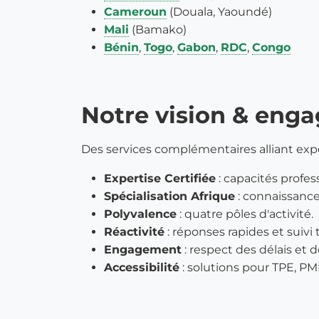
Cameroun
(Douala, Yaoundé)
Mali
(Bamako)
Bénin
,
Togo
,
Gabon
,
RDC
,
Congo
Notre vision & eng
Des services complémentaires alliant exper
Expertise Certifiée
: capacités profes
Spécialisation Afrique
: connaissanc
Polyvalence
: quatre pôles d'activité.
Réactivité
: réponses rapides et suivi 
Engagement
: respect des délais et d
Accessibilité
: solutions pour TPE, PME