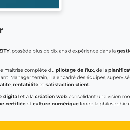
r
ZITY
, possède plus de dix ans d'expérience dans la
gesti
une maîtrise complète du
pilotage de flux
, de la
planific
t. Manager terrain, il a encadré des équipes, supervis
alité
,
rentabilité
et
satisfaction client
.
 digital
et à la
création web
, consolidant une vision m
e certifiée
et
culture numérique
fonde la philosophie 