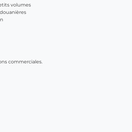
etits volumes
 douanières
on
tions commerciales.