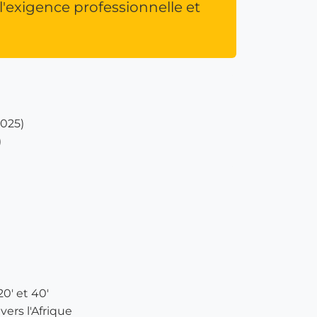
 l'exigence professionnelle et
2025)
)
0' et 40'
vers l'Afrique